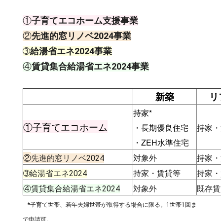
①
子育てエコホーム支援事業
②
先進的窓リノベ2024事業
➂
給湯省エネ2024事業
④
賃貸集合給湯省エネ2024事業
新築
リ
持家*
①子育てエコホーム
・長期優良住宅
持家・
・ZEH水準住宅
②
先進的窓リノベ2024
対象外
持家・
➂給湯省エネ2024
持家・賃貸等
持家・
④賃貸集合給湯省エネ2024
対象外
既存賃
*子育て世帯、若年夫婦世帯が取得する場合に限る。1世帯1回ま
で申請可。