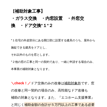
補助対象工事】
【
・ガラス交換 ・内窓設置 ・外窓交
換 ・ドア交換*１*２
*１
住宅の外皮部分にある開口部に設置する建具のうち、屋外から
施錠できる建具をドアとし、​
それ以外のものを窓とします。
*２
他の窓の工事と同一の契約であり、一緒に申請する場合のみ、
本事業の補助対象となります。
＼check！／
ドア交換のみの改修は
補助対象外
です。窓
の改修と同一契約の場合のみ、高性能なドア改修も
補助の対象となります。また、『エコホーム支援事業』
と同じく
補助金額の合計が５万円以上の工事である必要