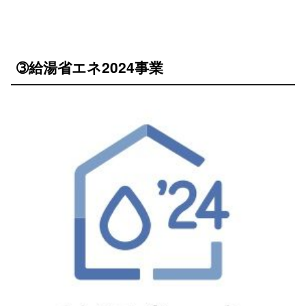
➂給湯省エネ2024事業