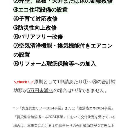
②外壁、屋根・天井または床の断熱改修
➂エコ住宅設備の設置
④子育て対応改修
➄防災性向上改修
⑥バリアフリー改修
⑦空気清浄機能・換気機能付きエアコン
の設置
⑧リフォーム瑕疵保険等への加入
原則として1申請あたり①～⑧の合計補
＼check！／
助額が
5万円未満
の場合は申請できません。
*５
*５『先進的窓リノベ2024事業』または『給湯省エネ2024事業』
『賃貸集合給湯省エネ2024事業』において交付決定を受けている
場合は、本事業における１申請当たりの合計補助額が２万円以上