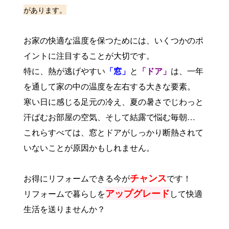
があります。
お家の快適な温度を保つためには、いくつかのポ
イントに注目することが大切です。
特に、熱が逃げやすい
「窓」
と
「ドア」
は、一年
を通して家の中の温度を左右する大きな要素。
寒い日に感じる
足元の冷え
、
夏の暑
さでじわっと
汗ばむお部屋の空気、そして結露で悩む毎朝…
これらすべては、窓とドアがしっかり断熱されて
いないことが原因かもしれません。
チャンス
お得にリフォームできる今が
です！
アップグレード
リフォームで暮らしを
して快適
生活を送りませんか？