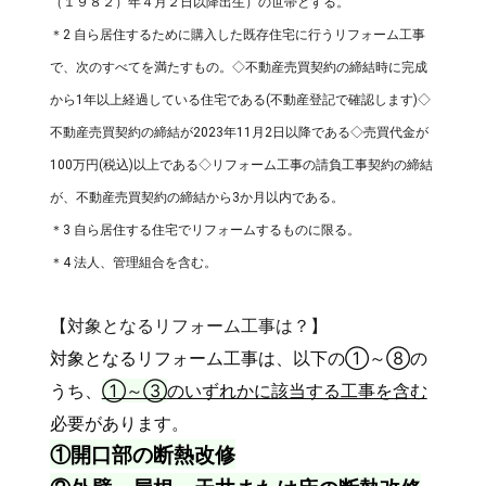
（１９８２）年４月２日以降出生）の世帯とする。
＊2 自ら居住するために購入した既存住宅に行うリフォーム工事
で、次のすべてを満たすもの。◇不動産売買契約の締結時に完成
から1年以上経過している住宅である(不動産登記で確認します)◇
不動産売買契約の締結が2023年11月2日以降である◇売買代金が
100万円(税込)以上である◇リフォーム工事の請負工事契約の締結
が、不動産売買契約の締結から3か月以内である。
＊3 自ら居住する住宅でリフォームするものに限る。
＊4 法人、管理組合を含む。
【対象となるリフォーム工事は？】
対象となるリフォーム工事は、以下の①～⑧の
うち
、
①～③
のいずれかに該当する工事を含む
必要があります。
①開口部の断熱改修