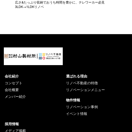
広さ&たっぷり収納でおうち時間を豊かに、テレワーカー必見
モデルは
3LDK→1LDKリノベ
にこだわっ
会社紹介
選ばれる理由
コンセプト
リノベ不動産の特徴
会社概要
リノベーションメニュー
メンバー紹介
物件情報
リノベーション事例
イベント情報
採用情報
メディア掲載