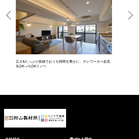
広さ&たっぷり収納でおうち時間を豊かに、テレワーカー必見
モデルは
3LDK→1LDKリノベ
にこだわっ