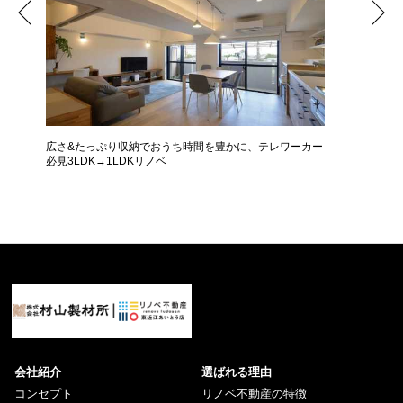
広さ&たっぷり収納でおうち時間を豊かに、テレワーカー
モデルは
必見3LDK→1LDKリノベ
ザインに
会社紹介
選ばれる理由
コンセプト
リノベ不動産の特徴