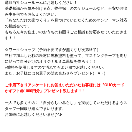
是非当社シュールームにお越しください！
基礎知識から気を付ける点、物件探しのスケジュールなど、不安やお悩
み事を何でもお伝えください。
「あなただけの家づくり」を見つけていただくためのマンツーマン対応
の相談会です。
もちろん今お住まいのおうちのお困りごと相談も対応させていただきま
す！！
☆ワークショップ（予約不要ですが無くなり次第終了）
当社で加工した杉の板材に黒板塗料を塗って、マスキングテープを周り
に貼って自分だけのオリジナルミニ黒板を作ろう！！
※塗料を使用しますので汚れてもよい服でお越しください。
また、お子様にはお菓子の詰め合わせをプレゼント(・∀・)
ご来店下さりアンケートにお答えいただいたお客様には『QUOカード
か
ギフト券1000円分』プレゼント致します！！
一人でも多くの方に「自分らしい暮らし」を実現していただけるようス
タッフ一同取り組んでまいります。
お気軽にお越しくださいませ(^^♪