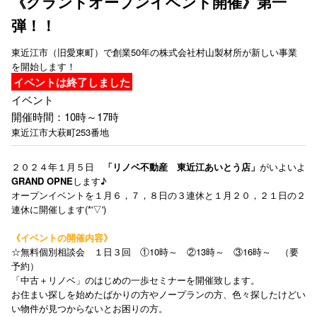
《グランドオープンイベント開催》第一
弾！！
東近江市（旧愛東町）で創業50年の株式会社村山製材所が新しい事業
を開始します！
イベントは終了しました
イベント
開催時間：10時～17時
東近江市大萩町253番地
２０２４年１月５日
「リノベ不動産 東近江あいとう店」
がいよいよ
GRAND OPNE
します♪
オープンイベントを１月６，７，８日の３連休と１月２０，２１日の２
連休に開催します(*'▽')
《イベントの開催内容》
☆無料個別相談会 １日３回 ①10時～ ②13時～ ③16時～ （要
予約）
「中古＋リノベ」のはじめの一歩セミナーを開催致します。
お住まい探しを始めたばかりの方やノープランの方、色々探したけどい
い物件が見つからないとお困りの方。