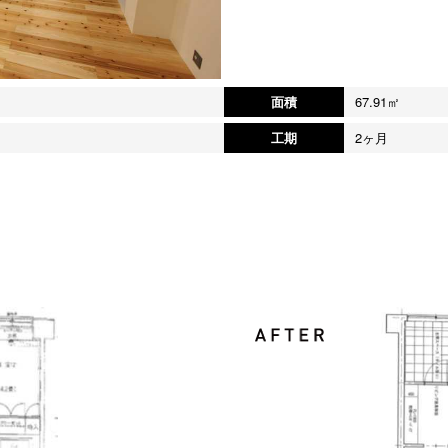
面積
67.91㎡
工期
2ヶ月