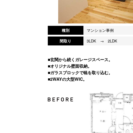
種別
マンション事例
間取り
3LDK → 2LDK
■玄関から続くガレージスペース。
■オリジナル壁面収納。
■ガラスブロックで暁を取り込む。
■2WAYの大型WIC。