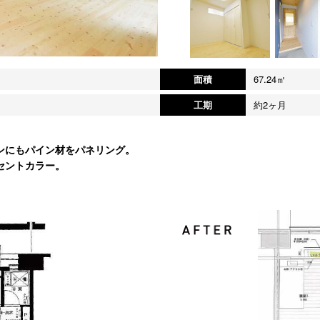
面積
67.24㎡
工期
約2ヶ月
ンにもパイン材をパネリング。
セントカラー。