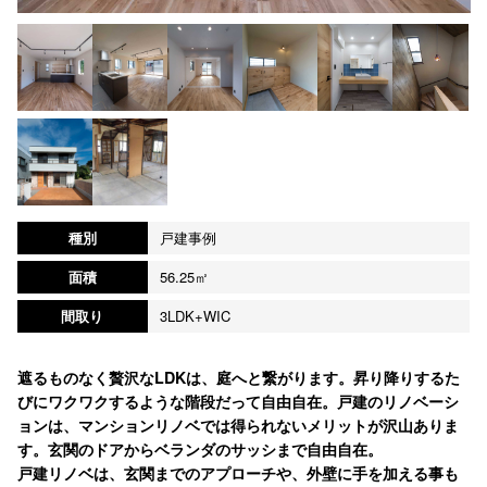
種別
戸建事例
面積
56.25㎡
間取り
3LDK+WIC
遮るものなく贅沢なLDKは、庭へと繋がります。昇り降りするた
びにワクワクするような階段だって自由自在。戸建のリノベーシ
ョンは、マンションリノベでは得られないメリットが沢山ありま
す。玄関のドアからベランダのサッシまで自由自在。
戸建リノベは、玄関までのアプローチや、外壁に手を加える事も