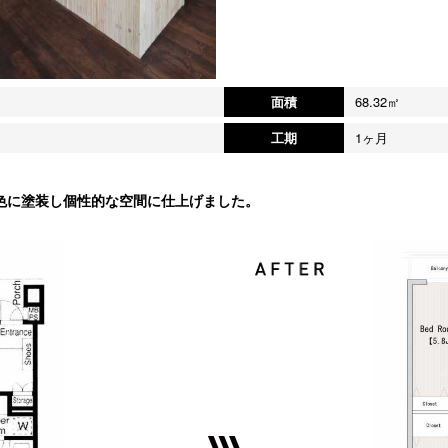
面積
68.32㎡
工期
1ヶ月
色に塗装し個性的な空間に仕上げました。