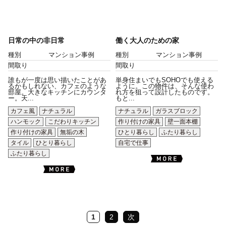
日常の中の非日常
働く大人のための家
種別
マンション事例
種別
マンション事例
間取り
間取り
誰もが一度は思い描いたことがあ
単身住まいでもSOHOでも使える
るかもしれない、カフェのような
ように。この物件は、そんな使わ
部屋。大きなキッチンにカウンタ
れ方を狙って設計したものです。
ー。天...
もと...
カフェ風
ナチュラル
ナチュラル
ガラスブロック
ハンモック
こだわりキッチン
作り付けの家具
壁一面本棚
作り付けの家具
無垢の木
ひとり暮らし
ふたり暮らし
タイル
ひとり暮らし
自宅で仕事
ふたり暮らし
1
2
次