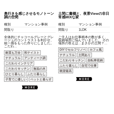
奥行きを感じさせるモノトーン
土間に書棚と、夜景Viewの非日
調の空間
常感MIXな家
種別
マンション事例
種別
マンション事例
間取り
間取り
1LDK
全体的にチャコールグレーとグレ
ご主人はお仕事柄本の数が多く、
ージュのコントラストを利かせ、
収納場所に悩んでいました。 その
統一感をもった作りにしました。
場所の答えは...まさかの土間？...
こだわ...
DIYでセルフリノベ
カフェ風
耐震も万全
和テイスト
ナチュラル
土間あり
ナチュラル
アンティーク調
こだわりキッチン
自転車収納
こだわりインテリア
ふたり暮らし
自宅で仕事
こだわりキッチン
無垢の木
眺望最高
ひとり暮らし
ふたり暮らし
子育てに優しい
ペットと暮らす