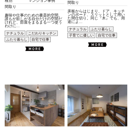
種別
マンション事例
間取り
間取り
床板からはじまり、ドア、キッチ
ンのボード、スリットとして用い
趣味や仕事のための書斎的空間。
た間仕切り。同じ『木』でも、用
誰もが欲しがる自分だけの空間だ
途によ...
けれど、部屋をまるまる一つ使う
わけに...
ナチュラル
ふたり暮らし
ナチュラル
こだわりキッチン
子育てに優しい
自宅で仕事
ふたり暮らし
自宅で仕事