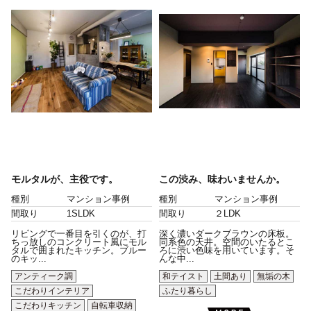
モルタルが、主役です。
この渋み、味わいませんか。
種別
マンション事例
種別
マンション事例
間取り
1SLDK
間取り
２LDK
リビングで一番目を引くのが、打
深く濃いダークブラウンの床板。
ちっ放しのコンクリート風にモル
同系色の天井。空間のいたるとこ
タルで囲まれたキッチン。ブルー
ろに渋い色味を用いています。そ
のキッ...
んな中...
アンティーク調
和テイスト
土間あり
無垢の木
こだわりインテリア
ふたり暮らし
こだわりキッチン
自転車収納