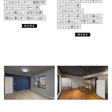
アジアンテイスト
ハンモック
こだわりキッチン
無垢の木
コンクリート壁
タイル
ヘリンボーン床
こだわりキッチン
ふたり暮らし
自宅で仕事
ヘリンボーン床
ひとり暮らし
都心に暮らす
緑がいっぱい
ふたり暮らし
子育てに優しい
ペットと暮らす