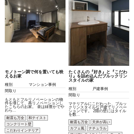
モノトーン調で何を置いても映
たくさんの『好き』と『こだわ
えるお家
り』を詰め込んだブルックリン
スタイルの家
種別
マンション事例
種別
戸建事例
間取り
間取り
もともとフルリノベーションの物
件を壊して、再リノベーションし
マテリアルにこだわった、ブルッ
たこちらのお家。 昼は緑豊かでや
クリンスタイルな戸建てリノベー
わら...
ションです。 2階の壁にはタイル
を数...
耐震も万全
和テイスト
耐震も万全
天井が高い
コンクリート壁
カフェ風
ナチュラル
こだわりインテリア