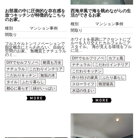
お部屋の中に圧倒的な存在感を
西海岸風で海を眺めながらの生
放つキッチンが特徴的なこちら
活ができるお家
のお家。
種別
マンション事例
種別
マンション事例
間取り
間取り
ホワイトを基調にアクセントにブ
ルーを入り交えたカルフォルニア
フルスケルトンリノベーションで
スタイル。 海が見える環境をフル
固定概念にとらわれない、自由な
に活...
空間のお家。 無機質とナチュラル
のミ...
DIYでセルフリノベ
カフェ風
DIYでセルフリノベ
耐震も万全
ナチュラル
こだわりインテリア
ナチュラル
こだわりインテリア
こだわりキッチン
こだわりキッチン
無垢の木
作り付けの家具
ふたり暮らし
タイル
ふたり暮らし
スローライフ
眺望最高
都心に暮らす
緑がいっぱい
水辺の住まい