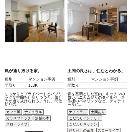
風が通り抜ける家。
土間の良さは、住むとわかる。
種別
マンション事例
種別
マンション事例
間取り
1LDK
間取り
しっかりとプライベートとパブリ
青を基調とした室内。キッチンの
ックな空間を仕切りつつも、風と
白いハニカム貼りのタイルや、造
光が通り抜けられるように、間仕
作棚のパネリングなど、ディティ
切りの...
ールに...
カフェ風
ナチュラル
ナチュラル
土間あり
ガラスブロック
無垢の木
こだわりインテリア
スローライフ
こだわりキッチン
作り付けの家具
スローライフ