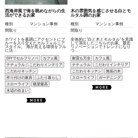
西海岸風で海を眺めながらの生
木の雰囲気を感じさせる白とモ
活ができるお家
ルタル調のお家
種別
マンション事例
種別
マンション事例
間取り
間取り
ホワイトを基調にアクセントにブ
全体的に”白と木とモルタル”を意識
ルーを入り交えたカルフォルニア
して演出したこちらのお家。最近
スタイル。 海が見える環境をフル
リノベーションでトレンドになり
に活...
つ...
DIYでセルフリノベ
カフェ風
耐震も万全
カフェ風
ナチュラル
こだわりインテリア
ナチュラル
こだわりインテリア
こだわりキッチン
こだわりキッチン
無垢の木
作り付けの家具
ふたり暮らし
スローライフ
ガーデニング
スローライフ
眺望最高
水辺の住まい